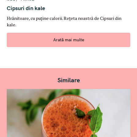
A
T
Cipsuri din kale
E
G
Hrănitoare, cu puține calorii. Rețeta noastră de Cipsuri din
O
R
kale.
I
E
S
Arată mai multe
Similare