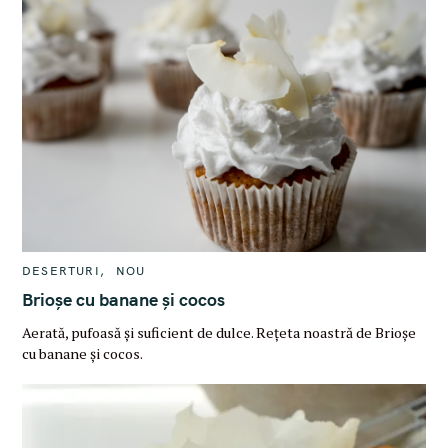
C
DESERTURI
NOU
A
T
Brioșe cu banane și cocos
E
G
Aerată, pufoasă și suficient de dulce. Rețeta noastră de Brioșe
O
R
cu banane și cocos.
I
E
S