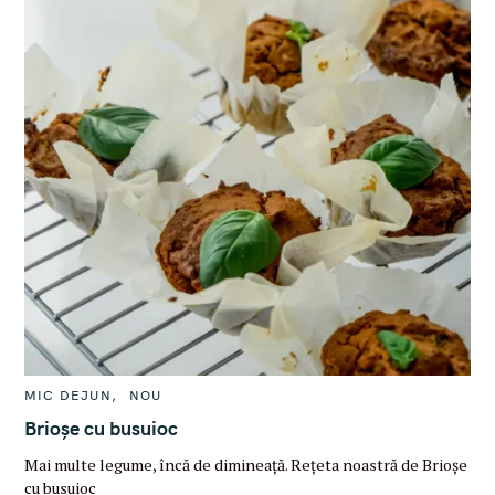
C
MIC DEJUN
NOU
A
T
Brioșe cu busuioc
E
G
Mai multe legume, încă de dimineață. Rețeta noastră de Brioșe
O
R
cu busuioc
I