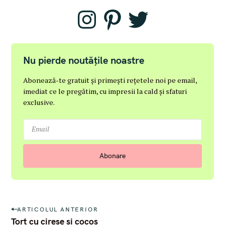
I
P
T
n
i
w
s
n
i
t
t
t
a
e
t
g
r
e
r
e
r
Nu pierde noutățile noastre
a
s
m
t
Abonează-te gratuit și primești rețetele noi pe email,
imediat ce le pregătim, cu impresii la cald și sfaturi
exclusive.
P
ARTICOLUL ANTERIOR
o
Tort cu cireșe și cocos