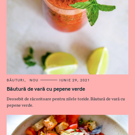
C
BĂUTURI
NOU
IUNIE 29, 2021
A
T
Băutură de vară cu pepene verde
E
G
Deosebit de răcoritoare pentru zilele toride. Băutură de vară cu
O
R
pepene verde.
I
E
S