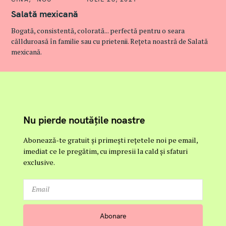
A
T
Salată mexicană
E
G
Bogată, consistentă, colorată... perfectă pentru o seara
O
R
căllduroasă în familie sau cu prietenii. Rețeta noastră de Salată
I
mexicană.
E
S
Nu pierde noutățile noastre
Abonează-te gratuit și primești rețetele noi pe email,
imediat ce le pregătim, cu impresii la cald și sfaturi
exclusive.