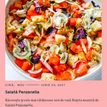
C
CINĂ
NOU
IUNIE 23, 2021
A
T
Salată Panzanella
E
G
Răcorește și cele mai călduroase seri de vară. Rețeta noastră de
O
R
Salată Panzanella.
I