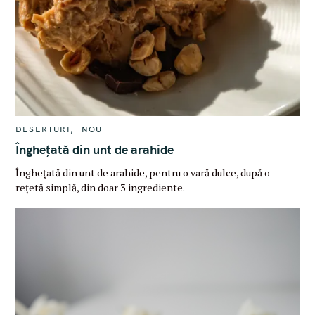
o
r
:
C
DESERTURI
NOU
A
T
Înghețată din unt de arahide
E
G
Înghețată din unt de arahide, pentru o vară dulce, după o
O
R
rețetă simplă, din doar 3 ingrediente.
I
E
S