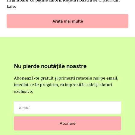
A
T
kale.
E
G
O
R
Arată mai multe
Y
Nu pierde noutățile noastre
Abonează-te gratuit și primești rețetele noi pe email,
imediat ce le pregătim, cu impresii la cald și sfaturi
exclusive.