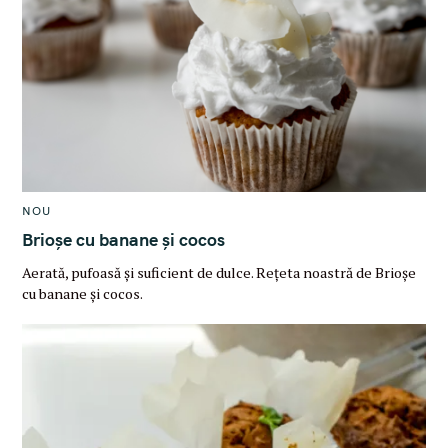
M
NOU
A
I
Brioșe cu banane și cocos
N
C
Aerată, pufoasă și suficient de dulce. Rețeta noastră de Brioșe
A
T
cu banane și cocos.
E
G
O
R
Y