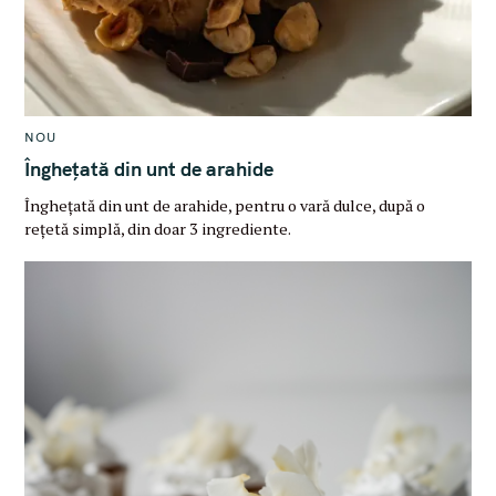
M
NOU
A
I
Înghețată din unt de arahide
N
C
Înghețată din unt de arahide, pentru o vară dulce, după o
A
T
rețetă simplă, din doar 3 ingrediente.
E
G
O
R
Y