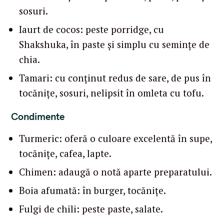
sosuri.
Iaurt de cocos: peste porridge, cu
S
Shakshuka, în paste și simplu cu semințe de
e
a
chia.
r
Tamari: cu conținut redus de sare, de pus în
c
tocănițe, sosuri, nelipsit în omleta cu tofu.
h
f
Condimente
o
r
Turmeric: oferă o culoare excelentă în supe,
:
tocănițe, cafea, lapte.
Chimen: adaugă o notă aparte preparatului.
Boia afumată: în burger, tocănițe.
Fulgi de chili: peste paste, salate.