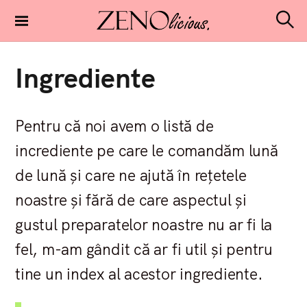
S
k
S
Zenolicious
i
e
a
p
r
Ingrediente
t
c
h
o
c
Pentru că noi avem o listă de
o
n
incrediente pe care le comandăm lună
t
de lună și care ne ajută în rețetele
e
n
noastre și fără de care aspectul și
t
gustul preparatelor noastre nu ar fi la
fel, m-am gândit că ar fi util și pentru
tine un index al acestor ingrediente.