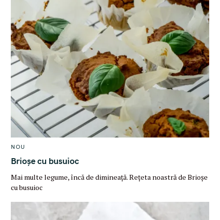
M
NOU
A
I
Brioșe cu busuioc
N
C
Mai multe legume, încă de dimineață. Rețeta noastră de Brioșe
A
T
cu busuioc
E
G
O
R
Y