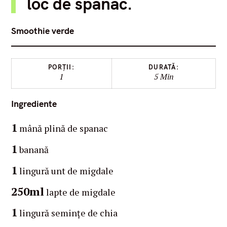
loc de spanac.
Smoothie verde
PORȚII:
DURATĂ:
1
5 Min
Ingrediente
1
mână plină de spanac
1
banană
1
lingură unt de migdale
250ml
lapte de migdale
1
lingură semințe de chia