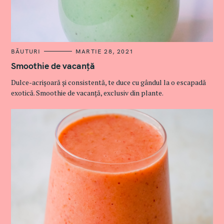
C
BĂUTURI
MARTIE 28, 2021
A
T
Smoothie de vacanță
E
G
Dulce-acrișoară și consistentă, te duce cu gândul la o escapadă
O
R
exotică. Smoothie de vacanță, exclusiv din plante.
I
E
S