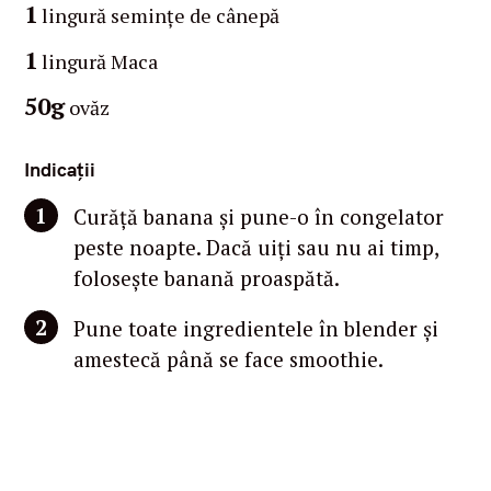
1
lingură semințe de cânepă
1
lingură Maca
50g
ovăz
Indicații
Curăță banana și pune-o în congelator
peste noapte. Dacă uiți sau nu ai timp,
folosește banană proaspătă.
Pune toate ingredientele în blender și
amestecă până se face smoothie.