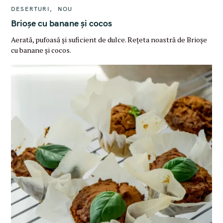
C
DESERTURI
NOU
A
T
Brioșe cu banane și cocos
E
G
Aerată, pufoasă și suficient de dulce. Rețeta noastră de Brioșe
O
R
cu banane și cocos.
I
E
S