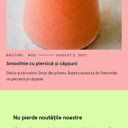
C
BĂUTURI
NOU
AUGUST 3, 2021
A
T
Smoothie cu piersică și căpșuni
E
G
Dulce și răcoritor. Doar din plante. Rețeta noastră de Smoothie
O
R
cu piersică și căpșuni.
I
E
S
Nu pierde noutățile noastre