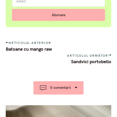
P
ARTICOLUL ANTERIOR
o
Batoane cu mango raw
s
ARTICOLUL URMĂTOR
t
Sandvici portobello
n
a
v
i
g
a
0 comentarii
t
i
o
n