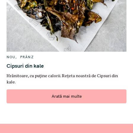
C
NOU
PRÂNZ
A
T
Cipsuri din kale
E
G
Hrănitoare, cu puține calorii. Rețeta noastră de Cipsuri din
O
R
kale.
I
E
S
Arată mai multe