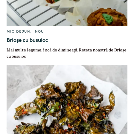
C
MIC DEJUN
NOU
A
T
Brioșe cu busuioc
E
G
Mai multe legume, încă de dimineață. Rețeta noastră de Brioșe
O
R
cu busuioc
I
E
S