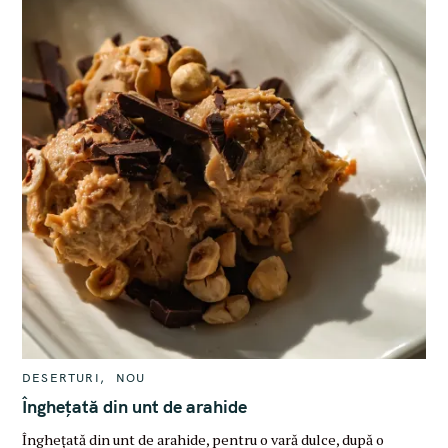
C
DESERTURI
NOU
A
T
Înghețată din unt de arahide
E
G
Înghețată din unt de arahide, pentru o vară dulce, după o
O