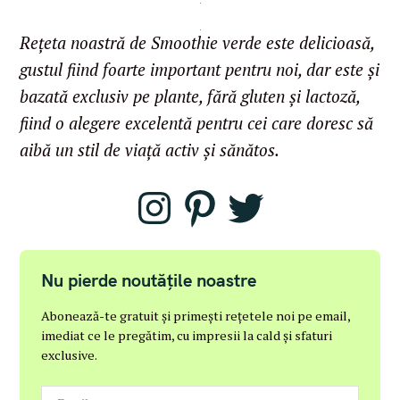
Rețeta noastră de Smoothie verde este delicioasă,
gustul fiind foarte important pentru noi, dar este și
bazată exclusiv pe plante, fără gluten și lactoză,
fiind o alegere excelentă pentru cei care doresc să
aibă un stil de viață activ și sănătos.
I
P
T
n
i
w
s
n
i
t
t
t
a
e
t
g
r
e
r
e
r
Nu pierde noutățile noastre
a
s
m
t
Abonează-te gratuit și primești rețetele noi pe email,
imediat ce le pregătim, cu impresii la cald și sfaturi
exclusive.