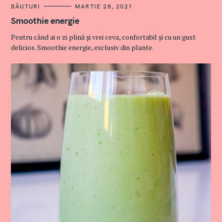
C
BĂUTURI
MARTIE 28, 2021
A
T
Smoothie energie
E
G
Pentru când ai o zi plină și vrei ceva, confortabil și cu un gust
O
R
delicios. Smoothie energie, exclusiv din plante.
I
E
S