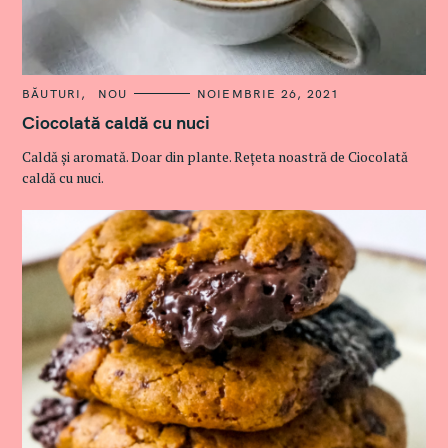
C
BĂUTURI
NOU
NOIEMBRIE 26, 2021
A
T
Ciocolată caldă cu nuci
E
G
Caldă și aromată. Doar din plante. Rețeta noastră de Ciocolată
O
R
caldă cu nuci.
I
E
S