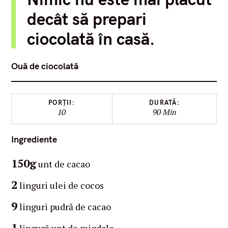
dec
ât să prepari
ciocolată în casă.
Ouă de ciocolată
PORȚII:
DURATĂ:
10
90 Min
Ingrediente
150g
unt de cacao
2
linguri ulei de cocos
9
linguri pudră de cacao
1
lingură unt de migdale