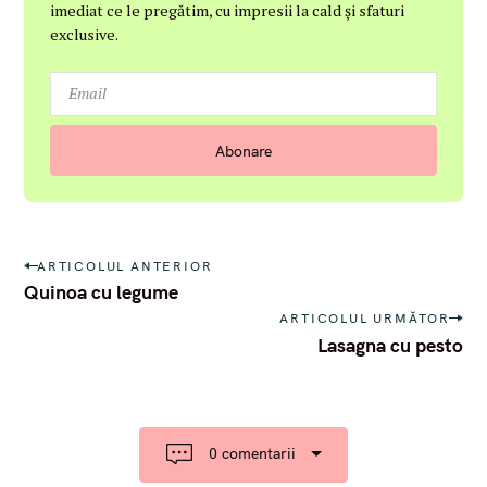
imediat ce le pregătim, cu impresii la cald și sfaturi
exclusive.
P
ARTICOLUL ANTERIOR
o
Quinoa cu legume
s
ARTICOLUL URMĂTOR
t
Lasagna cu pesto
n
a
v
i
g
a
0 comentarii
t