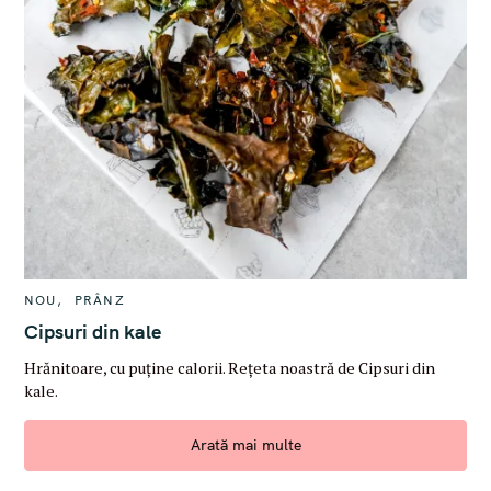
C
NOU
PRÂNZ
A
T
Cipsuri din kale
E
G
Hrănitoare, cu puține calorii. Rețeta noastră de Cipsuri din
O
R
kale.
I
E
S
Arată mai multe