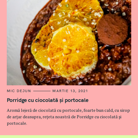
C
MIC DEJUN
MARTIE 13, 2021
A
T
Porridge cu ciocolată și portocale
E
G
Aromă lejeră de ciocolată cu portocale, foarte bun cald, cu sirop
O
R
de arțar deasupra, rețeta noastră de Porridge cu ciocolată și
I
portocale.
E
S