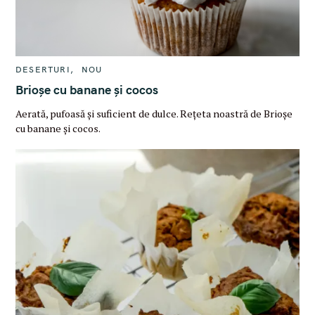
C
DESERTURI
NOU
A
T
Brioșe cu banane și cocos
E
G
Aerată, pufoasă și suficient de dulce. Rețeta noastră de Brioșe
O
R
cu banane și cocos.
I
E
S