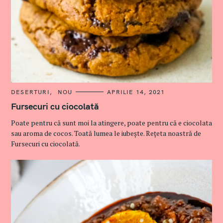
C
DESERTURI
NOU
APRILIE 14, 2021
A
T
Fursecuri cu ciocolată
E
G
Poate pentru că sunt moi la atingere, poate pentru că e ciocolata
O
R
sau aroma de cocos. Toată lumea le iubește. Rețeta noastră de
I
Fursecuri cu ciocolată.
E
S