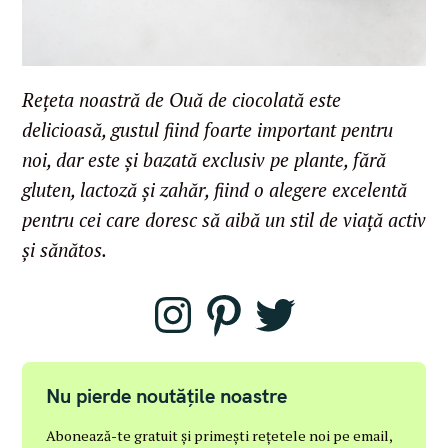
Rețeta noastră de Ouă de ciocolată este
delicioasă, gustul fiind foarte important pentru
noi, dar este și bazată exclusiv pe plante, fără
gluten, lactoză și zahăr, fiind o alegere excelentă
pentru cei care doresc să aibă un stil de viață activ
S
e
și sănătos.
a
r
I
P
T
n
i
w
c
s
n
i
t
t
t
h
a
e
t
g
r
e
f
r
e
r
Nu pierde noutățile noastre
o
a
s
m
t
r
Abonează-te gratuit și primești rețetele noi pe email,
: