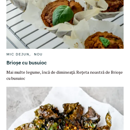
C
MIC DEJUN
NOU
A
T
Brioșe cu busuioc
E
G
Mai multe legume, încă de dimineață. Rețeta noastră de Brioșe
O
R
cu busuioc
I
E
S