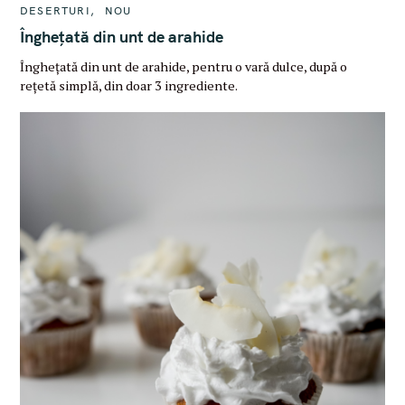
C
DESERTURI
NOU
A
T
Înghețată din unt de arahide
E
G
Înghețată din unt de arahide, pentru o vară dulce, după o
O
R
rețetă simplă, din doar 3 ingrediente.
I
E
S